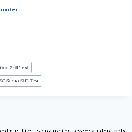
ounter
ion Skill Test
C Steno Skill Test
nd and I try to ensure that every student gets