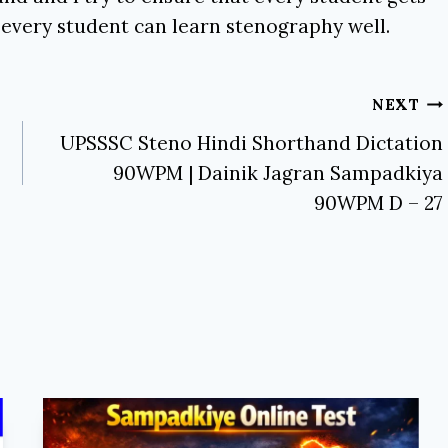
 every student can learn stenography well.
NEXT
UPSSSC Steno Hindi Shorthand Dictation
90WPM | Dainik Jagran Sampadkiya
90WPM D – 27