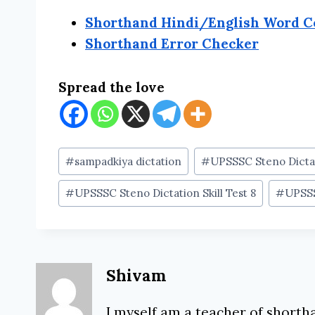
Shorthand Hindi/English Word C
Shorthand Error Checker
Spread the love
Post
#
sampadkiya dictation
#
UPSSSC Steno Dictat
Tags:
#
UPSSSC Steno Dictation Skill Test 8
#
UPSSS
Shivam
I myself am a teacher of shortha