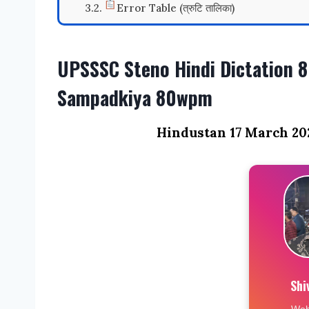
Error Table (त्रुटि तालिका)
UPSSSC Steno Hindi Dictation 8
Sampadkiya 80wpm
Hindustan 17 March 202
Shi
Web