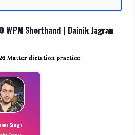
0 WPM Shorthand | Dainik Jagran
6 Matter dictation practice
vam Singh
site Owner