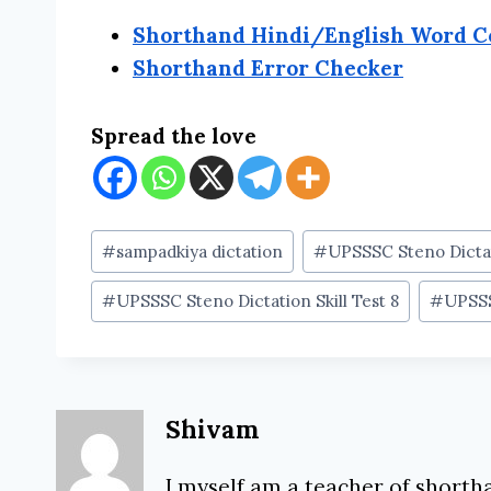
Shorthand Hindi/English Word C
Shorthand Error Checker
Spread the love
Post
#
sampadkiya dictation
#
UPSSSC Steno Dictat
Tags:
#
UPSSSC Steno Dictation Skill Test 8
#
UPSSS
Shivam
I myself am a teacher of shortha