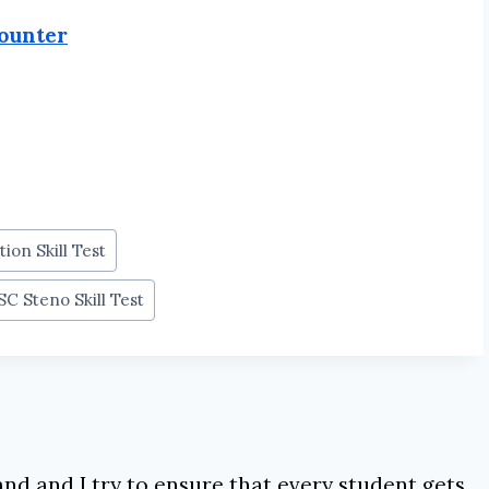
ounter
ion Skill Test
C Steno Skill Test
nd and I try to ensure that every student gets