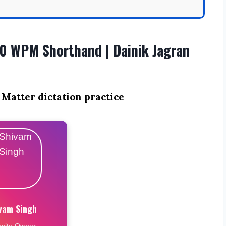
0 WPM Shorthand | Dainik Jagran
 Matter dictation practice
vam Singh
site Owner