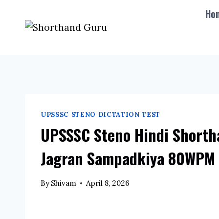
Skip
Ho
to
content
UPSSSC STENO DICTATION TEST
UPSSSC Steno Hindi Shorth
Jagran Sampadkiya 80WPM 
By
Shivam
April 8, 2026