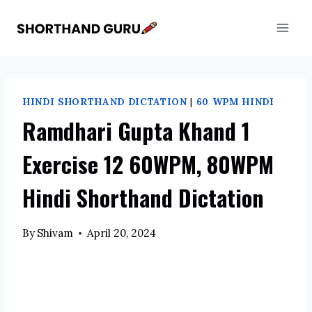
Skip
to
content
HINDI SHORTHAND DICTATION
|
60 WPM HINDI
Ramdhari Gupta Khand 1
Exercise 12 60WPM, 80WPM
Hindi Shorthand Dictation
By
Shivam
April 20, 2024