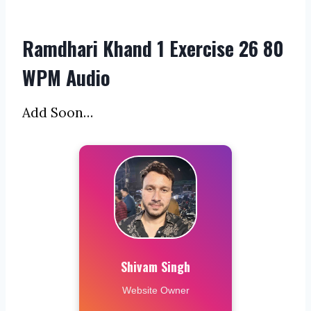
Ramdhari Khand 1 Exercise 26 80
WPM Audio
Add Soon…
Shivam Singh
Website Owner