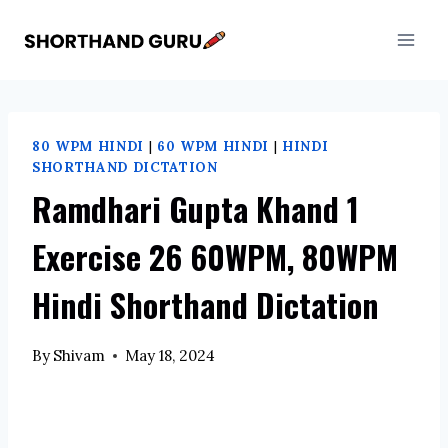
Skip
to
content
80 WPM HINDI
|
60 WPM HINDI
|
HINDI
SHORTHAND DICTATION
Ramdhari Gupta Khand 1
Exercise 26 60WPM, 80WPM
Hindi Shorthand Dictation
By
Shivam
May 18, 2024