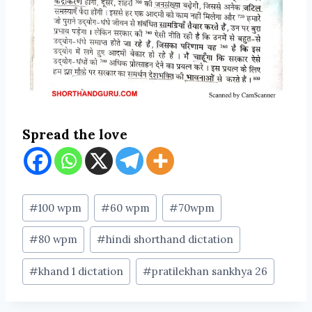
Spread the love
Post
#
100 wpm
#
60 wpm
#
70wpm
Tags:
#
80 wpm
#
hindi shorthand dictation
#
khand 1 dictation
#
pratilekhan sankhya 26