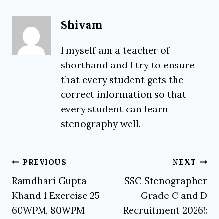
Shivam
I myself am a teacher of
shorthand and I try to ensure
that every student gets the
correct information so that
every student can learn
stenography well.
Post
PREVIOUS
NEXT
navigation
Ramdhari Gupta
SSC Stenographer
Khand 1 Exercise 25
Grade C and D
60WPM, 80WPM
Recruitment 2026!: