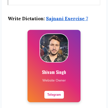
Write Dictation:
Sajnani Exercise
7
Shivam Singh
Website Owner
Telegram